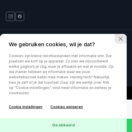
Deinum Venlo is onderdeel van Kia VDNS
We gebruiken cookies, wil je dat?
Car Movement is onderdeel van Kia VDNS
Cookies zijn kleine tekstbestanden met informatie erin. Die
plaatsen we kort op je apparaat. Zo zien we bijvoorbeeld
welke pagina’s je zag, waar je afhaakte en wat je invulde. Op
KVK : 60070897
Privacy policy
die manier hebben wij informatie waar we jouw
websitebezoek beter mee maken. Handig toch? Natuurlijk
kies je zelf of je dat toestaat. Daar zijn we eerlijk over. Klik
op “Cookie instellingen”, vind meer informatie en beheer je
voorkeuren.
Cookie instellingen
Cookies weigeren
Ga akkoord