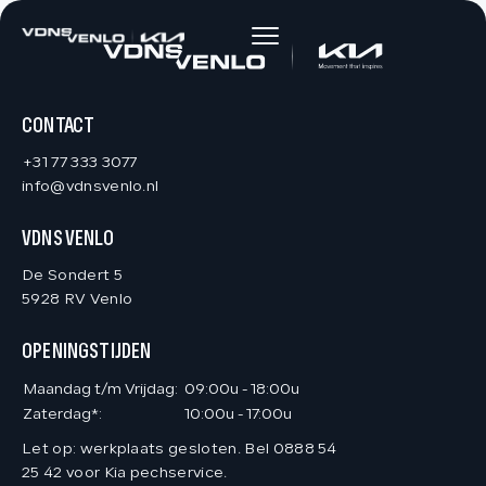
HOME
AANBOD
CONTACT
+31 77 333 3077
DIENSTEN
info@vdnsvenlo.nl
VDNS VENLO
VACATURES
De Sondert 5
5928 RV Venlo
OVER ONS
OPENINGSTIJDEN
VERKOCHT
Maandag t/m Vrijdag:
09:00u - 18:00u
Zaterdag*:
10:00u - 17:00u
Let op: werkplaats gesloten. Bel 0888 54
CONTACT
25 42 voor Kia pechservice.