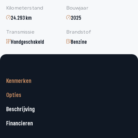
Kilometerstand
Bouwjaar
24.293 km
2025
Transmissie
Brandstof
Handgeschakeld
Benzine
Kenmerken
Opties
Beschrijving
Financieren