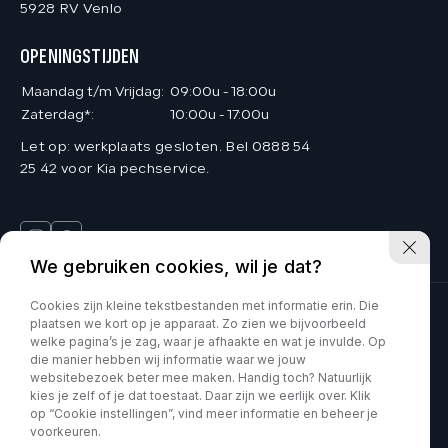
5928 RV Venlo
OPENINGSTIJDEN
Maandag t/m Vrijdag:
09:00u - 18:00u
Zaterdag*:
10:00u - 17:00u
Let op: werkplaats gesloten. Bel 0888 54
25 42 voor Kia pechservice.
We gebruiken cookies, wil je dat?
Cookies zijn kleine tekstbestanden met informatie erin. Die
plaatsen we kort op je apparaat. Zo zien we bijvoorbeeld
Deinum Venlo is onderdeel van Kia VDNS
welke pagina’s je zag, waar je afhaakte en wat je invulde. Op
die manier hebben wij informatie waar we jouw
Car Movement is onderdeel van Kia VDNS
websitebezoek beter mee maken. Handig toch? Natuurlijk
kies je zelf of je dat toestaat. Daar zijn we eerlijk over. Klik
op “Cookie instellingen”, vind meer informatie en beheer je
KVK : 60070897
Privacy policy
voorkeuren.