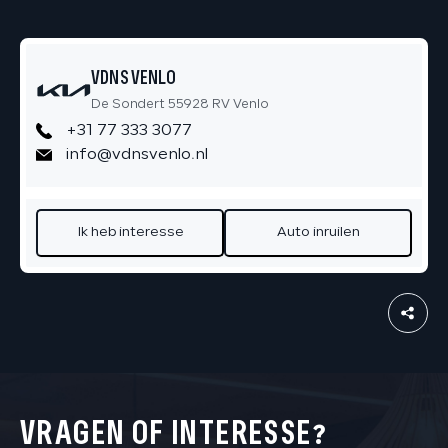
VDNS VENLO
De Sondert 55928 RV Venlo
+31 77 333 3077
info@vdnsvenlo.nl
Ik heb interesse
Auto inruilen
VRAGEN OF INTERESSE?