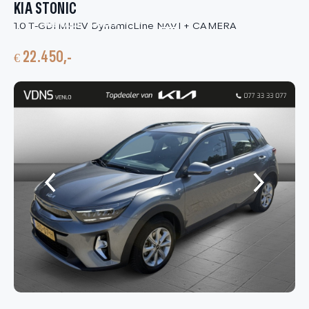
KIA STONIC
1.0 T-GDi MHEV DynamicLine NAVI + CAMERA
HOME
€ 22.450,-
AANBOD
DIENSTEN
VACATURES
OVER ONS
VERKOCHT
CONTACT