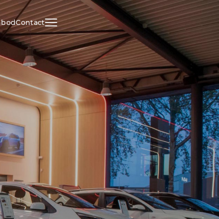
nbod
Contact
HOME
AANBOD
DIENSTEN
VACATURES
OVER ONS
VERKOCHT