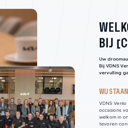
WEL
BIJ 
Uw droomaut
Bij VDNS Ven
vervulling g
WIJ STAAN
VDNS Venlo 
occasions vo
welkom in o
tevoren cont