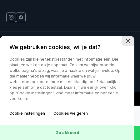
Deinum Venlo is onderdeel van Kia VDNS
We gebruiken cookies, wil je dat?
Car Movement is onderdeel van Kia VDNS
Cookies zijn kleine tekstbestanden met informatie erin. Die
plaatsen we kort op je apparaat. Zo zien we bijvoorbeeld
welke pagina’s je zag, waar je afhaakte en wat je invulde. Op
KVK : 60070897
Privacy policy
die manier hebben wij informatie waar we jouw
websitebezoek beter mee maken. Handig toch? Natuurlijk
kies je zelf of je dat toestaat. Daar zijn we eerlijk over. Klik
op “Cookie instellingen”, vind meer informatie en beheer je
voorkeuren.
Cookie instellingen
Cookies weigeren
Ga akkoord