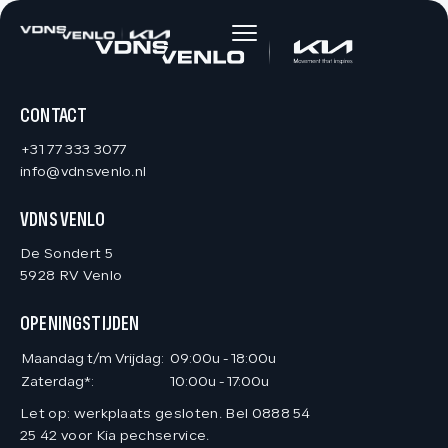
HOME
AANBOD
CONTACT
+31 77 333 3077
DIENSTEN
info@vdnsvenlo.nl
VDNS VENLO
VACATURES
De Sondert 5
5928 RV Venlo
OVER ONS
OPENINGSTIJDEN
VERKOCHT
Maandag t/m Vrijdag:
09:00u - 18:00u
Zaterdag*:
10:00u - 17:00u
Let op: werkplaats gesloten. Bel 0888 54
CONTACT
25 42 voor Kia pechservice.