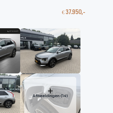
€ 37.950,-
nbod
Contact
HOME
AANBOD
DIENSTEN
VACATURES
OVER ONS
VERKOCHT
Afbeeldingen (14)