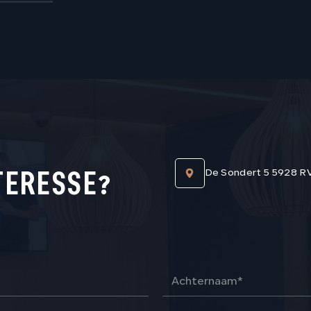
TERESSE?
De Sondert 5 5928 R