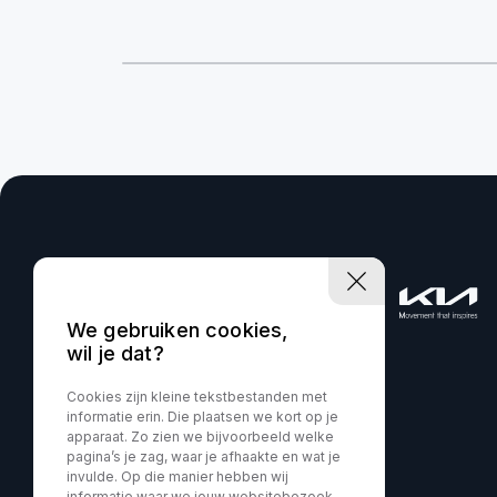
We gebruiken cookies,
wil je dat?
Cookies zijn kleine tekstbestanden met
informatie erin. Die plaatsen we kort op je
apparaat. Zo zien we bijvoorbeeld welke
pagina’s je zag, waar je afhaakte en wat je
invulde. Op die manier hebben wij
informatie waar we jouw websitebezoek