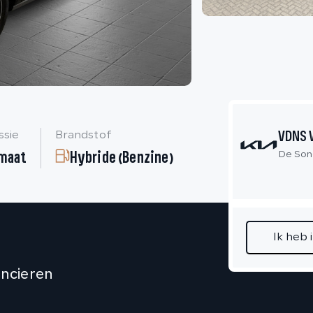
VDNS 
ssie
Brandstof
maat
Hybride (Benzine)
De Son
Ik heb 
ancieren