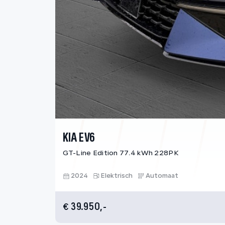
KIA EV6
GT-Line Edition 77.4 kWh 228PK
2024
Elektrisch
Automaat
39.950,-
€