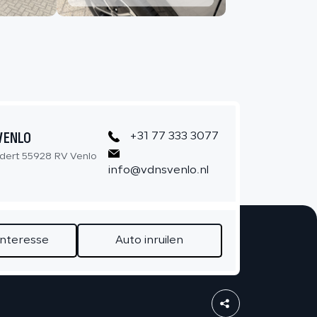
CONTACT
VENLO
+31 77 333 3077
dert 55928 RV Venlo
info@vdnsvenlo.nl
interesse
Auto inruilen