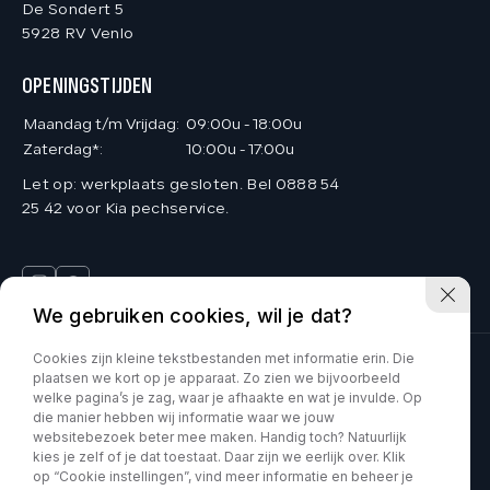
De Sondert 5
5928 RV Venlo
OPENINGSTIJDEN
Maandag t/m Vrijdag:
09:00u - 18:00u
Zaterdag*:
10:00u - 17:00u
Let op: werkplaats gesloten. Bel 0888 54
25 42 voor Kia pechservice.
We gebruiken cookies, wil je dat?
Cookies zijn kleine tekstbestanden met informatie erin. Die
plaatsen we kort op je apparaat. Zo zien we bijvoorbeeld
Deinum Venlo is onderdeel van Kia VDNS
welke pagina’s je zag, waar je afhaakte en wat je invulde. Op
die manier hebben wij informatie waar we jouw
Car Movement is onderdeel van Kia VDNS
websitebezoek beter mee maken. Handig toch? Natuurlijk
kies je zelf of je dat toestaat. Daar zijn we eerlijk over. Klik
op “Cookie instellingen”, vind meer informatie en beheer je
KVK : 60070897
Privacy policy