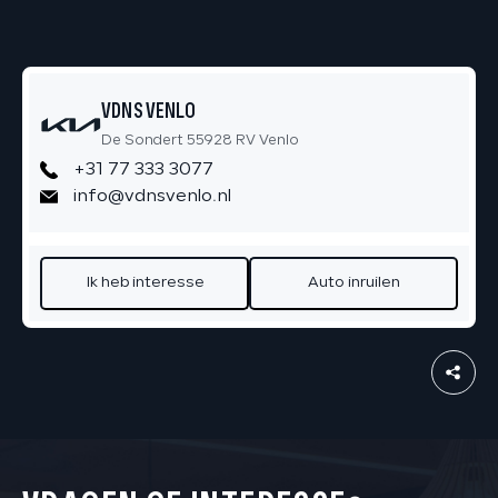
VDNS VENLO
De Sondert 55928 RV Venlo
+31 77 333 3077
info@vdnsvenlo.nl
Ik heb interesse
Auto inruilen