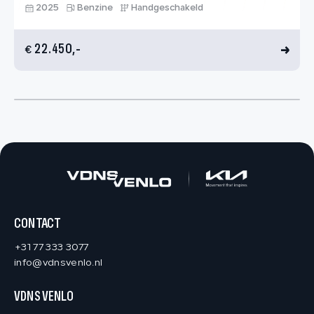
2025
Benzine
Handgeschakeld
22.450,-
€
CONTACT
+31 77 333 3077
info@vdnsvenlo.nl
VDNS VENLO