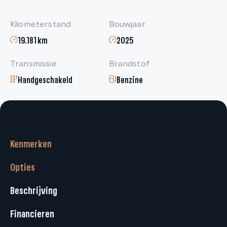
Kilometerstand
Bouwjaar
19.181 km
2025
Transmissie
Brandstof
Handgeschakeld
Benzine
Kenmerken
Opties
Beschrijving
Financieren