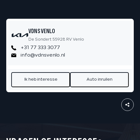
VDNS VENLO
De Sondert 55928 RV Venlo
+31 77 333 3077
info@vdnsvenlo.nl
Ik heb interesse
Auto inruilen