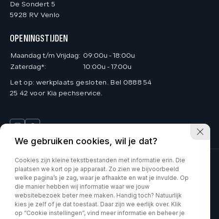
De Sondert 5
5928 RV Venlo
OPENINGSTIJDEN
Maandag t/m Vrijdag:
09:00u - 18:00u
Zaterdag*:
10:00u - 17:00u
Let op: werkplaats gesloten. Bel 0888 54
25 42 voor Kia pechservice.
We gebruiken cookies, wil je dat?
Cookies zijn kleine tekstbestanden met informatie erin. Die
plaatsen we kort op je apparaat. Zo zien we bijvoorbeeld
Deinum Venlo is onderdeel van Kia VDNS
welke pagina’s je zag, waar je afhaakte en wat je invulde. Op
die manier hebben wij informatie waar we jouw
Car Movement is onderdeel van Kia VDNS
websitebezoek beter mee maken. Handig toch? Natuurlijk
kies je zelf of je dat toestaat. Daar zijn we eerlijk over. Klik
op “Cookie instellingen”, vind meer informatie en beheer je
KVK : 60070897
Privacy policy