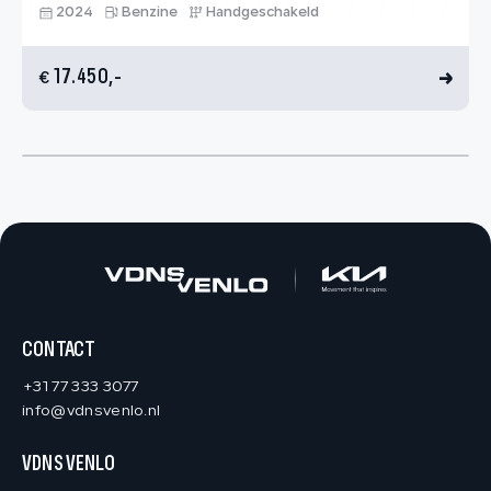
2024
Benzine
Handgeschakeld
17.450,-
€
CONTACT
+31 77 333 3077
info@vdnsvenlo.nl
VDNS VENLO