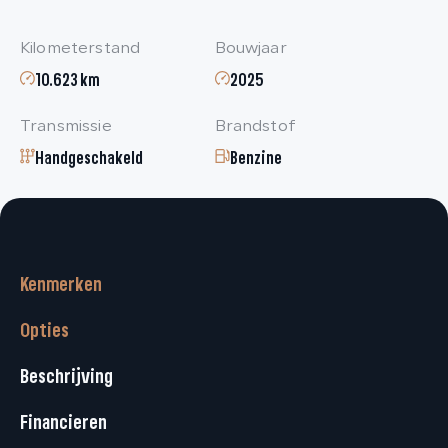
Kilometerstand
Bouwjaar
10.623 km
2025
Transmissie
Brandstof
Handgeschakeld
Benzine
Kenmerken
Opties
Beschrijving
Financieren