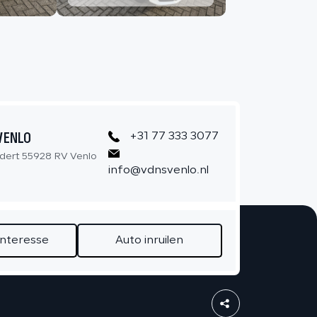
CONTACT
VENLO
+31 77 333 3077
dert 55928 RV Venlo
info@vdnsvenlo.nl
interesse
Auto inruilen