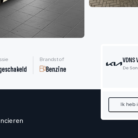
VDNS 
ssie
Brandstof
geschakeld
Benzine
De Son
Ik heb 
ancieren