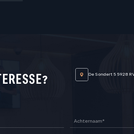
TERESSE?
De Sondert 5 5928 R