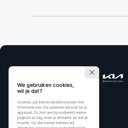
We gebruiken cookies,
wil je dat?
Cookies zijn kleine tekstbestanden met
informatie erin. Die plaatsen we kort op je
apparaat. Zo zien we bijvoorbeeld welke
pagina’s je zag, waar je afhaakte en wat je
invulde. Op die manier hebben wij
informatie waar we jouw websitebezoek