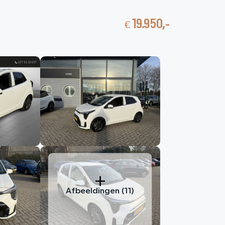
€ 19.950,-
nbod
Contact
HOME
AANBOD
DIENSTEN
VACATURES
OVER ONS
VERKOCHT
Afbeeldingen (11)