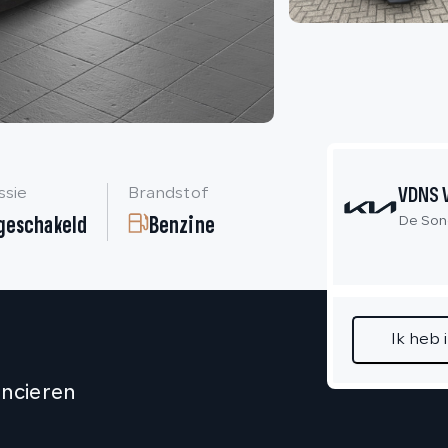
VDNS 
ssie
Brandstof
geschakeld
Benzine
De Son
Ik heb 
ancieren