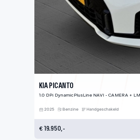
KIA PICANTO
1.0 DPi DynamicPlusLine NAVI - CAMERA + 
2025
Benzine
Handgeschakeld
19.950,-
€