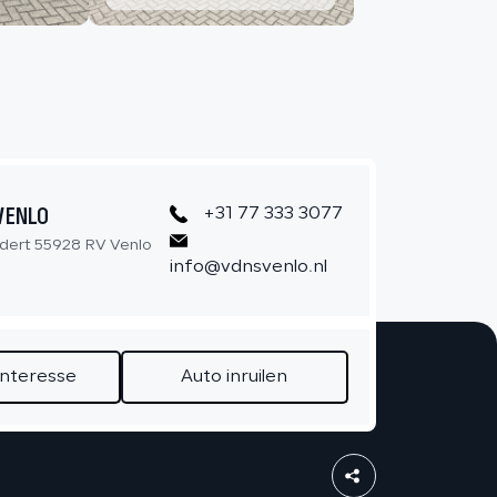
CONTACT
VENLO
+31 77 333 3077
dert 55928 RV Venlo
info@vdnsvenlo.nl
interesse
Auto inruilen