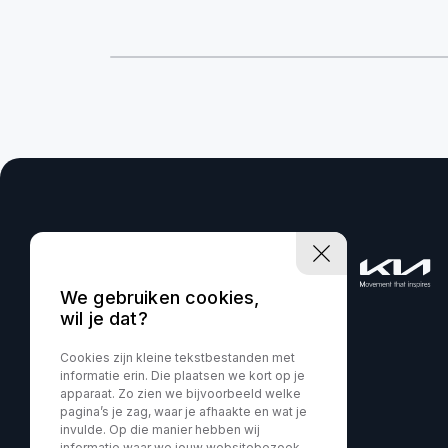
We gebruiken cookies,
wil je dat?
Cookies zijn kleine tekstbestanden met
informatie erin. Die plaatsen we kort op je
apparaat. Zo zien we bijvoorbeeld welke
pagina’s je zag, waar je afhaakte en wat je
invulde. Op die manier hebben wij
informatie waar we jouw websitebezoek