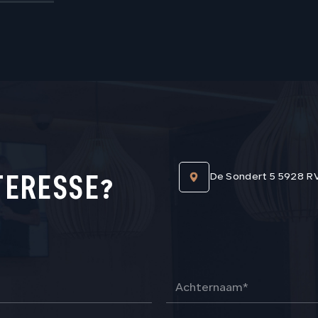
TERESSE?
De Sondert 5 5928 R