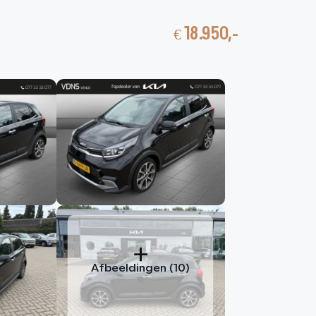
€ 18.950,-
nbod
Contact
HOME
AANBOD
DIENSTEN
VACATURES
OVER ONS
VERKOCHT
Afbeeldingen (10)