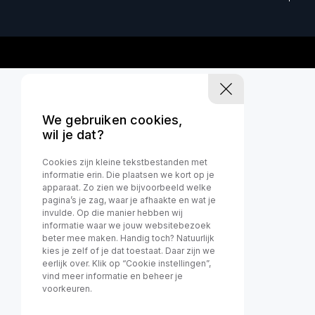
We gebruiken cookies,
wil je dat?
Cookies zijn kleine tekstbestanden met
informatie erin. Die plaatsen we kort op je
apparaat. Zo zien we bijvoorbeeld welke
pagina’s je zag, waar je afhaakte en wat je
invulde. Op die manier hebben wij
informatie waar we jouw websitebezoek
beter mee maken. Handig toch? Natuurlijk
kies je zelf of je dat toestaat. Daar zijn we
eerlijk over. Klik op “Cookie instellingen”,
vind meer informatie en beheer je
voorkeuren.