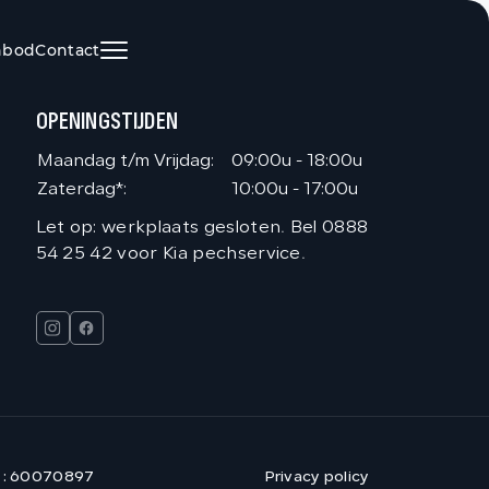
nbod
Contact
HOME
OPENINGSTIJDEN
AANBOD
Maandag t/m Vrijdag:
09:00u - 18:00u
Zaterdag*:
10:00u - 17:00u
DIENSTEN
Let op: werkplaats gesloten. Bel 0888
54 25 42 voor Kia pechservice.
VACATURES
OVER ONS
VERKOCHT
 : 60070897
Privacy policy