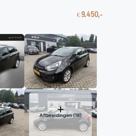
€ 9.450,-
nbod
Contact
HOME
AANBOD
DIENSTEN
VACATURES
OVER ONS
VERKOCHT
Afbeeldingen (18)