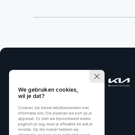
We gebruiken cookies,
wil je dat?
Cookies zijn kleine tekstbestanden met
informatie erin. Die plaatsen we kort op je
apparaat. Zo zien we bijvoorbeeld welke
pagina’s je zag, waar je afhaakte en wat je
invulde. Op die manier hebben wij
informatie waar we jouw websitebezoek