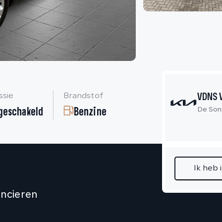
VDNS 
ssie
Brandstof
geschakeld
Benzine
De Son
Ik heb 
ancieren