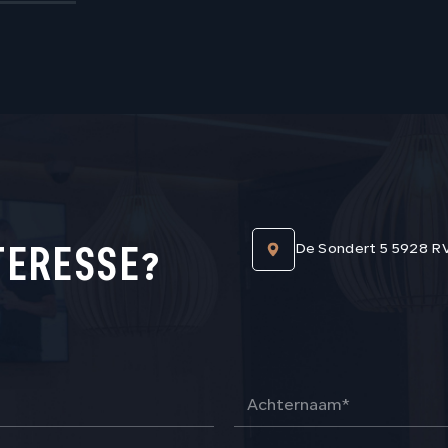
TERESSE?
De Sondert 5 5928 R