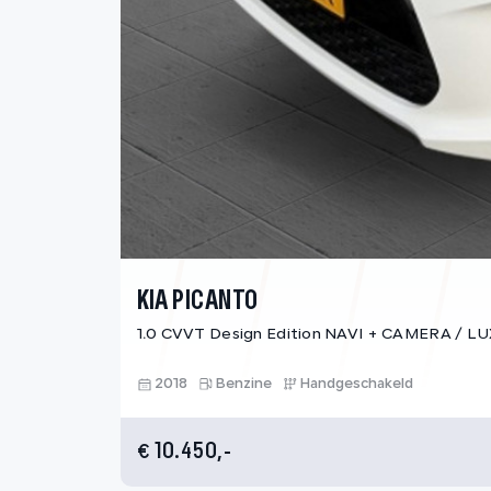
KIA PICANTO
1.0 CVVT Design Edition NAVI + CAMERA / 
2018
Benzine
Handgeschakeld
10.450,-
€