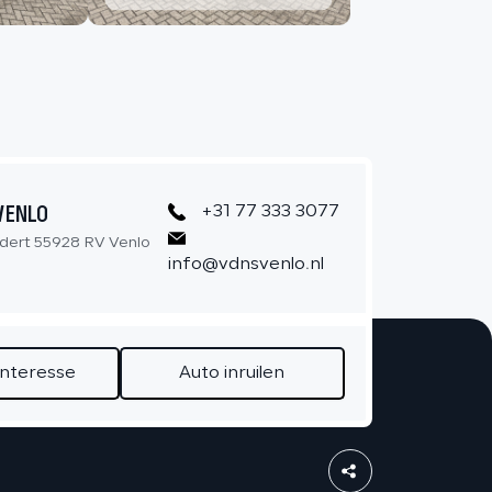
CONTACT
VENLO
+31 77 333 3077
dert 55928 RV Venlo
info@vdnsvenlo.nl
interesse
Auto inruilen