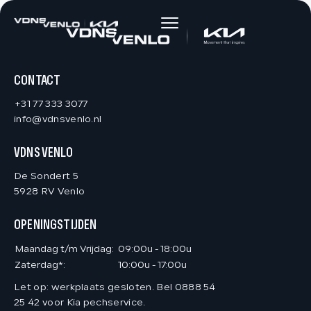
HOME
AANBOD
CONTACT
+31 77 333 3077
DIENSTEN
info@vdnsvenlo.nl
VDNS VENLO
VACATURES
De Sondert 5
5928 RV Venlo
OVER ONS
OPENINGSTIJDEN
VERKOCHT
Maandag t/m Vrijdag:
09:00u - 18:00u
Zaterdag*:
10:00u - 17:00u
Let op: werkplaats gesloten. Bel 0888 54
CONTACT
25 42 voor Kia pechservice.