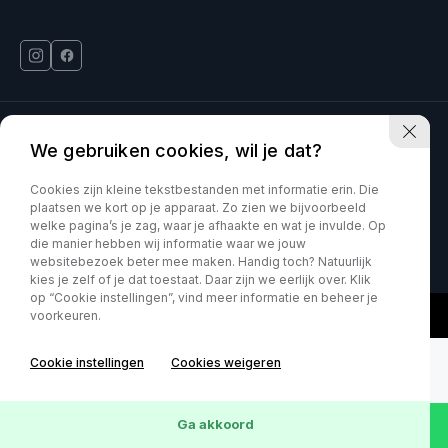
Deinum Venlo is onderdeel van Kia VDNS
We gebruiken cookies, wil je dat?
Car Movement is onderdeel van Kia VDNS
Cookies zijn kleine tekstbestanden met informatie erin. Die
plaatsen we kort op je apparaat. Zo zien we bijvoorbeeld
welke pagina’s je zag, waar je afhaakte en wat je invulde. Op
KVK : 60070897
Privacy policy
die manier hebben wij informatie waar we jouw
websitebezoek beter mee maken. Handig toch? Natuurlijk
kies je zelf of je dat toestaat. Daar zijn we eerlijk over. Klik
op “Cookie instellingen”, vind meer informatie en beheer je
voorkeuren.
Cookie instellingen
Cookies weigeren
Ga akkoord