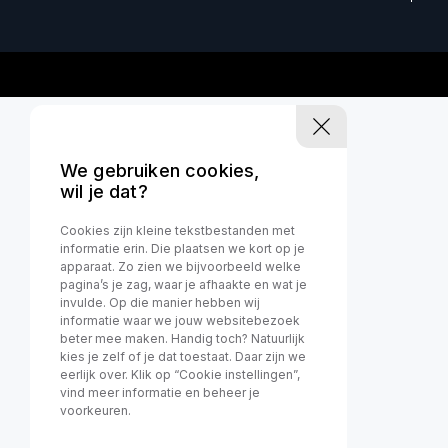
We gebruiken cookies,
wil je dat?
Cookies zijn kleine tekstbestanden met
informatie erin. Die plaatsen we kort op je
apparaat. Zo zien we bijvoorbeeld welke
pagina’s je zag, waar je afhaakte en wat je
invulde. Op die manier hebben wij
informatie waar we jouw websitebezoek
beter mee maken. Handig toch? Natuurlijk
kies je zelf of je dat toestaat. Daar zijn we
eerlijk over. Klik op “Cookie instellingen”,
vind meer informatie en beheer je
voorkeuren.