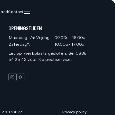
nbod
Contact
HOME
OPENINGSTIJDEN
AANBOD
Maandag t/m Vrijdag:
09:00u - 18:00u
Zaterdag*:
10:00u - 17:00u
DIENSTEN
Let op: werkplaats gesloten. Bel 0888
54 25 42 voor Kia pechservice.
VACATURES
OVER ONS
VERKOCHT
 : 60070897
Privacy policy