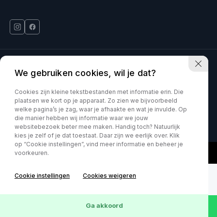
Deinum Venlo is onderdeel van Kia VDNS
We gebruiken cookies, wil je dat?
Car Movement is onderdeel van Kia VDNS
Cookies zijn kleine tekstbestanden met informatie erin. Die
plaatsen we kort op je apparaat. Zo zien we bijvoorbeeld
welke pagina’s je zag, waar je afhaakte en wat je invulde. Op
KVK : 60070897
Privacy policy
die manier hebben wij informatie waar we jouw
websitebezoek beter mee maken. Handig toch? Natuurlijk
kies je zelf of je dat toestaat. Daar zijn we eerlijk over. Klik
op “Cookie instellingen”, vind meer informatie en beheer je
voorkeuren.
Cookie instellingen
Cookies weigeren
Ga akkoord