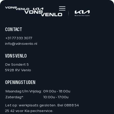
HOME
AANBOD
CONTACT
+31 77 333 3077
DIENSTEN
info@vdnsvenlo.nl
VDNS VENLO
VACATURES
De Sondert 5
5928 RV Venlo
OVER ONS
OPENINGSTIJDEN
VERKOCHT
Maandag t/m Vrijdag:
09:00u - 18:00u
Zaterdag*:
10:00u - 17:00u
Let op: werkplaats gesloten. Bel 0888 54
CONTACT
25 42 voor Kia pechservice.