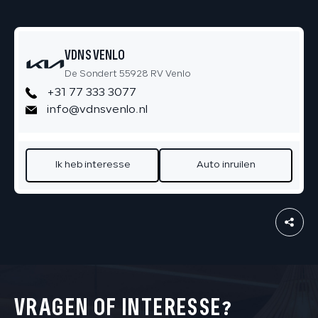
VDNS VENLO
De Sondert 55928 RV Venlo
+31 77 333 3077
info@vdnsvenlo.nl
Ik heb interesse
Auto inruilen
VRAGEN OF INTERESSE?