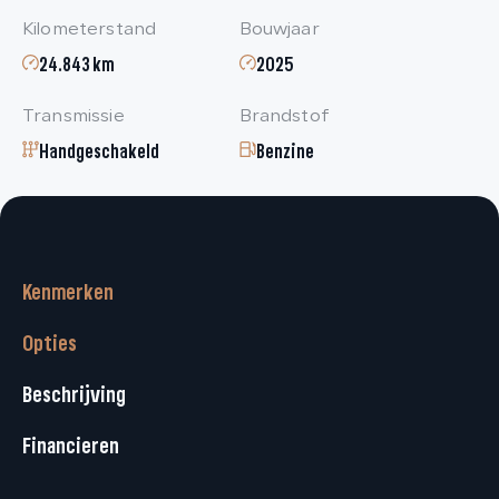
Kilometerstand
Bouwjaar
24.843 km
2025
Transmissie
Brandstof
Handgeschakeld
Benzine
Kenmerken
Opties
Beschrijving
Financieren