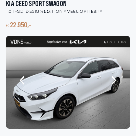
KIA CEED SPORTSWAGON
1.0 T-GDi DESIGN EDITION * VEEL OPTIES!! *
HOME
€ 22.950,-
AANBOD
DIENSTEN
VACATURES
OVER ONS
VERKOCHT
CONTACT