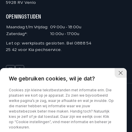
5928 RV Venlo
OPENINGSTIJDEN
Maandag t/m Vrijdag:
09:00u - 18:00u
Zaterdag*:
10:00u - 17:00u
Let op: werkplaats gesloten. Bel 0888 54
25 42 voor Kia pechservice.
We gebruiken cookies, wil je dat?
Cookies zijn kleine tekstbestanden met informatie erin. Die
plaatsen we kort op je apparaat. Zo zien we bijvoorbeeld
Deinum Venlo is onderdeel van Kia VDNS
welke pagina’s je zag, waar je afhaakte en wat je invulde. Op
die manier hebben wij informatie waar we jouw
Car Movement is onderdeel van Kia VDNS
websitebezoek beter mee maken. Handig toch? Natuurlijk
kies je zelf of je dat toestaat. Daar zijn we eerlijk over. Klik
op “Cookie instellingen”, vind meer informatie en beheer je
KVK : 60070897
Privacy policy
voorkeuren.